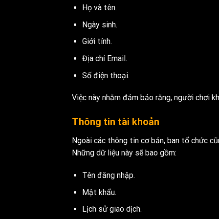
Họ và tên.
Ngày sinh.
Giới tính.
Địa chỉ Email.
Số điện thoại.
Việc này nhằm đảm bảo rằng, người chơi khi
Thông tin tài khoản
Ngoài các thông tin cơ bản, ban tổ chức cũ
Những dữ liệu này sẽ bao gồm:
Tên đăng nhập.
Mật khẩu.
Lịch sử giao dịch.