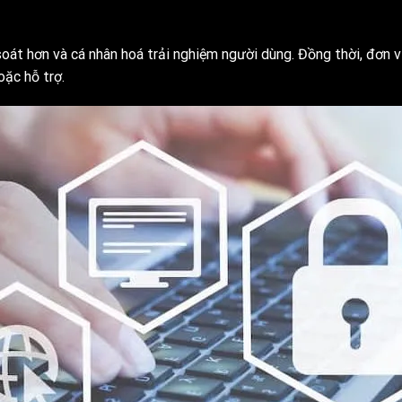
soát hơn và cá nhân hoá trải nghiệm người dùng. Đồng thời, đơn 
oặc hỗ trợ.