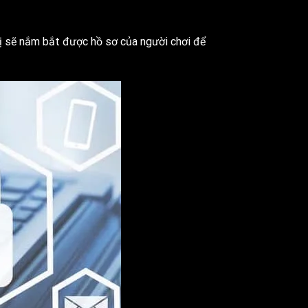
vị sẽ nắm bắt được hồ sơ của người chơi để