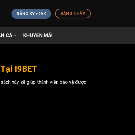
ĐĂNG NHẬP
ĐĂNG KÝ +99K
ẮN CÁ
KHUYẾN MÃI
 Tại I9BET
 sách này sẽ giúp thành viên bảo vệ được