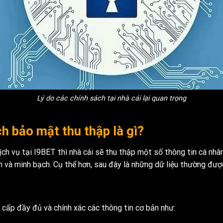
Lý do các chính sách tại nhà cái lại quan trọng
h bảo mật thu thập là gì?
ịch vụ tại I9BET thì nhà cái sẽ thu thập một số thông tin cá nh
 và minh bạch. Cụ thể hơn, sau đây là những dữ liệu thường đượ
g cấp đầy đủ và chính xác các thông tin cơ bản như: