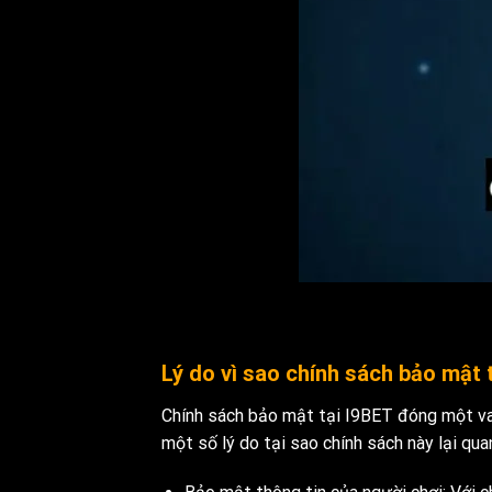
Lý do vì sao chính sách bảo mật t
Chính sách bảo mật tại I9BET đóng một vai 
một số lý do tại sao chính sách này lại qua