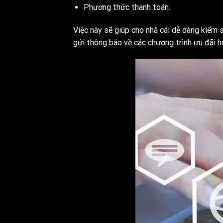
Phương thức thanh toán.
Việc này sẽ giúp cho nhà cái dễ dàng kiểm 
gửi thông báo về các chương trình ưu đãi h