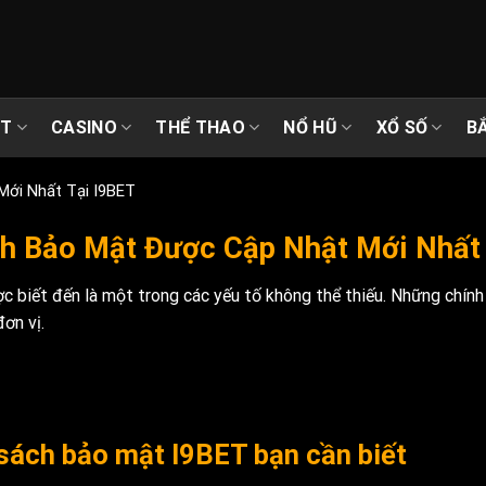
ET
CASINO
THỂ THAO
NỔ HŨ
XỔ SỐ
B
Mới Nhất Tại I9BET
h Bảo Mật Được Cập Nhật Mới Nhất
c biết đến là một trong các yếu tố không thể thiếu. Những chính
ơn vị.
 sách bảo mật I9BET bạn cần biết