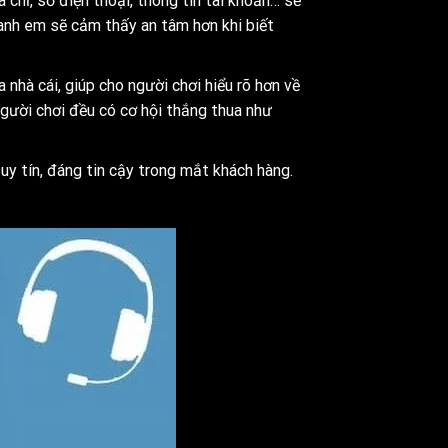
 chỉ, số điện thoại, thông tin tài khoản… sẽ
 anh em sẽ cảm thấy an tâm hơn khi biết
nhà cái, giúp cho người chơi hiểu rõ hơn về
người chơi đều có cơ hội thắng thua như
uy tín, đáng tin cậy trong mắt khách hàng.