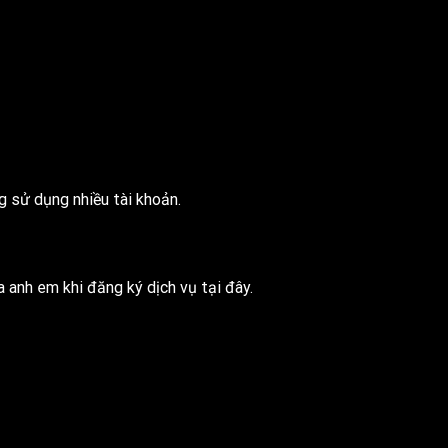
g sử dụng nhiều tài khoản.
 anh em khi đăng ký dịch vụ tại đây.