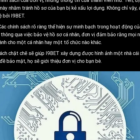
ính sách của đơn vị, những thông tin của thành viên như: Tên, địa
ày nhằm tránh hồ sơ của bạn bị kẻ xấu lợi dụng. Không chỉ vậy,
 bởi I9BET.
c chính sách rõ ràng thể hiện sự minh bạch trong hoạt động của 
a, thông qua việc bảo vệ hồ sơ cá nhân, đơn vị đảm bảo rằng mọi 
dành cho một cá nhân hay một tổ chức nào khác.
sách chặt chẽ sẽ giúp I9BET xây dựng được hình ảnh một nhà cái 
ề bảo mật, họ sẽ giới thiệu đơn vị cho bạn bè.