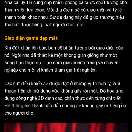
Nhà cái uy tín cung cấp nhiều phòng cá cược chất lượng cho
thành viên lựa chọn. Mỗi địa điểm sẽ có giao diện và tỷ lệ
thanh toán khác nhau. Sự đa dạng này đã giúp thương hiệu
thu hút được hàng loạt người chơi mới.
Giao diện game đẹp mắt
Khi đặt chân lên bàn, bạn sẽ bị ấn tượng bởi giao diện của
nó. Ngôi nhà đã thiết kế một không gian giống như một
sòng bạc thực sự. Tạo cảm giác hoành tráng và chuyên
nghiệp cho mỗi vị khách tham gia trải nghiệm.
Các nút điều khiển sẽ được đặt ở những vị trí hợp lý, vừa
thuận tiện khi sử dụng vừa không gây rối mắt. Đồ họa ứng
dụng công nghệ 3D đỉnh cao, chân thực đến từng chi tiết.
Hệ thống âm thanh hấp dẫn nhưng sẽ không gây ra tiếng ồn
cho người chơi.