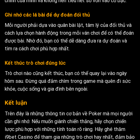
chính của mình và không nên tiêu hết số vốn vào cờ bạc.
Ghi nhớ các lá bài để dự đoán đối thủ
Mỗi người phải dựa vào quân bài lật, tâm lý của đối thủ và
cách lựa chọn hành động trong mỗi ván chơi để có thể đoán
được bài. Nhờ đó, bạn có thể dễ dàng đưa ra dự đoán và
tìm ra cách chơi phù hợp nhất.
Kết thúc trò chơi đúng lúc
Trò chơi nào cũng kết thúc, bạn có thể quay lại vào ngày
hôm sau. Đừng quá đắm chìm trong game mà quên đi sức
khỏe, cuộc sống và gia đình bên ngoài.
Kết luận
Trên đây là những thông tin cơ bản về Poker mà mọi người
cần ghi nhớ. Nếu muốn giành chiến thắng, hãy chọn chiến
lược phù hợp với những tính toán rõ ràng. Hãy ghé thăm
i9bet Casino để tham gia những trò chơi hay nhất, đảm bảo