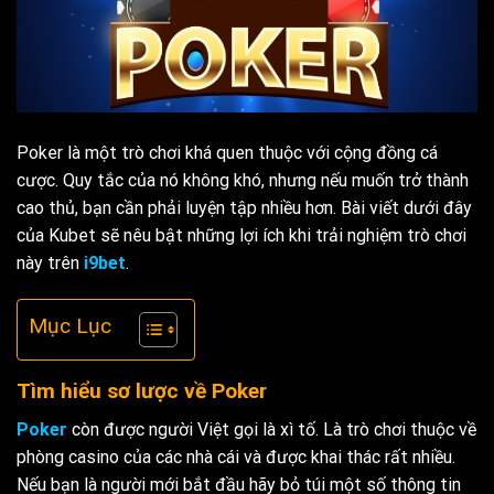
Poker là một trò chơi khá quen thuộc với cộng đồng cá
cược. Quy tắc của nó không khó, nhưng nếu muốn trở thành
cao thủ, bạn cần phải luyện tập nhiều hơn. Bài viết dưới đây
của Kubet sẽ nêu bật những lợi ích khi trải nghiệm trò chơi
này trên
i9bet
.
Mục Lục
Tìm hiểu sơ lược về Poker
Poker
còn được người Việt gọi là xì tố. Là trò chơi thuộc về
phòng casino của các nhà cái và được khai thác rất nhiều.
Nếu bạn là người mới bắt đầu hãy bỏ túi một số thông tin