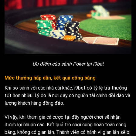
Ưu điểm của sảnh Poker tại i9bet
Mức thưởng hấp dẫn, kết quả công bằng
Khi so sánh với các nhà cái khác, i9bet có tỷ lệ trả thưởng
tốt hơn nhiều. Lý do là nơi đây có nguồn tài chính dồi dào và
lượng khách hàng đông đảo.
Vì vậy, khi tham gia cá cược tại đây người chơi sẽ nhận
được lợi nhuận cao. Kết quả trò chơi cũng hoàn toàn công
bằng, không có gian lận. Thành viên có hành vi gian lận sẽ bị