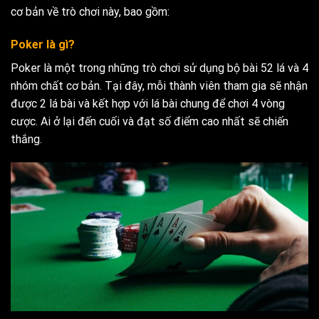
cơ bản về trò chơi này, bao gồm:
Poker là gì?
Poker là một trong những trò chơi sử dụng bộ bài 52 lá và 4
nhóm chất cơ bản. Tại đây, mỗi thành viên tham gia sẽ nhận
được 2 lá bài và kết hợp với lá bài chung để chơi 4 vòng
cược. Ai ở lại đến cuối và đạt số điểm cao nhất sẽ chiến
thắng.