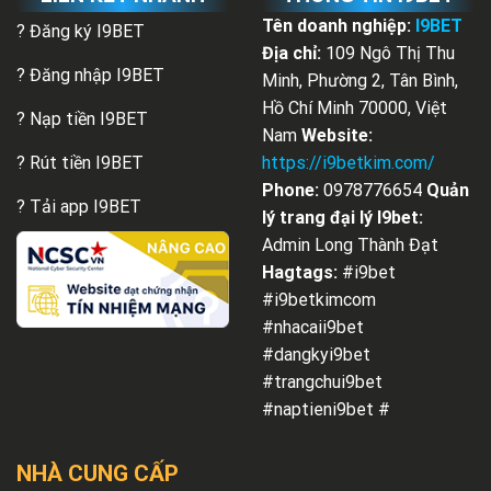
Tên doanh nghiệp:
I9BET
? Đăng ký I9BET
Địa chỉ:
109 Ngô Thị Thu
? Đăng nhập I9BET
Minh, Phường 2, Tân Bình,
Hồ Chí Minh 70000, Việt
? Nạp tiền I9BET
Nam
Website:
? Rút tiền I9BET
https://i9betkim.com/
Phone:
0978776654
Quản
? Tải app I9BET
lý trang đại lý I9bet:
Admin Long Thành Đạt
Hagtags:
#i9bet
#i9betkimcom
#nhacaii9bet
#dangkyi9bet
#trangchui9bet
#naptieni9bet #
NHÀ CUNG CẤP